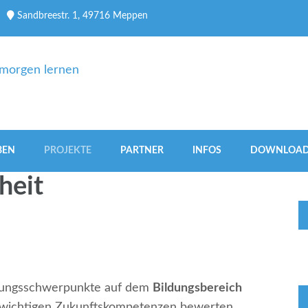
Sandbreestr. 1, 49716 Meppen
 Heute schon für morgen le
BEN
PROJEKTE
PARTNER
INFOS
DOWNLOA
heit
ndlungsschwerpunkte auf dem
Bildungsbereich
n wichtigen Zukunftskompetenzen bewerten.