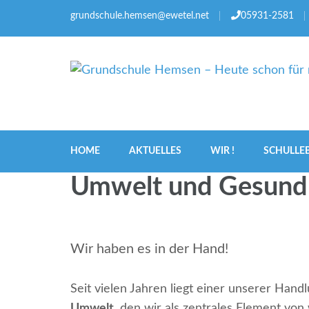
grundschule.hemsen@ewetel.net
05931-2581
Grundschule Hemsen –
HOME
AKTUELLES
WIR !
SCHULLE
Umwelt und Gesund
Wir haben es in der Hand!
Seit vielen Jahren liegt einer unserer Ha
Umwelt,
den wir als zentrales Element vo