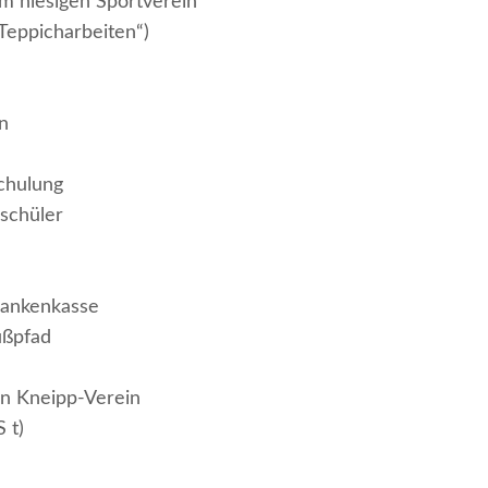
m hiesigen Sportverein
„Teppicharbeiten“)
n
schulung
dschüler
rankenkasse
ußpfad
n Kneipp-Verein
 t)