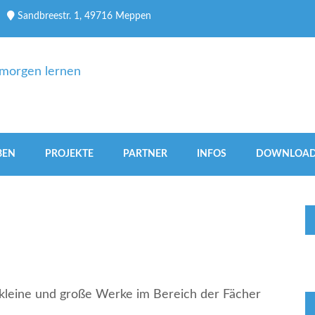
Sandbreestr. 1, 49716 Meppen
 Heute schon für morgen le
BEN
PROJEKTE
PARTNER
INFOS
DOWNLOA
e kleine und große Werke im Bereich der Fächer