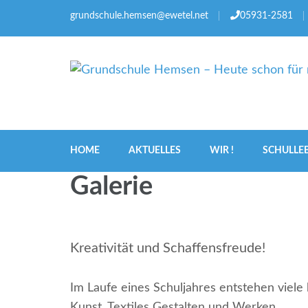
grundschule.hemsen@ewetel.net
05931-2581
Grundschule Hemsen –
HOME
AKTUELLES
WIR !
SCHULLE
Galerie
Kreativität und Schaffensfreude!
Im Laufe eines Schuljahres entstehen viel
Kunst, Textiles Gestalten und Werken.